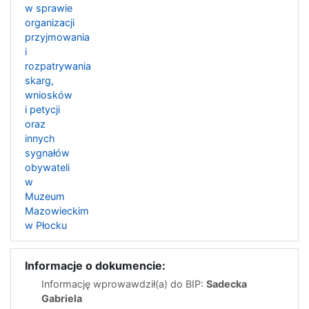
w sprawie
organizacji
przyjmowania
i
rozpatrywania
skarg,
wniosków
i petycji
oraz
innych
sygnałów
obywateli
w
Muzeum
Mazowieckim
w Płocku
Informacje o dokumencie:
Informację wprowawdził(a) do BIP:
Sadecka
Gabriela