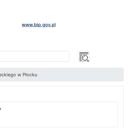
www.bip.gov.pl
eckiego w Płocku
a