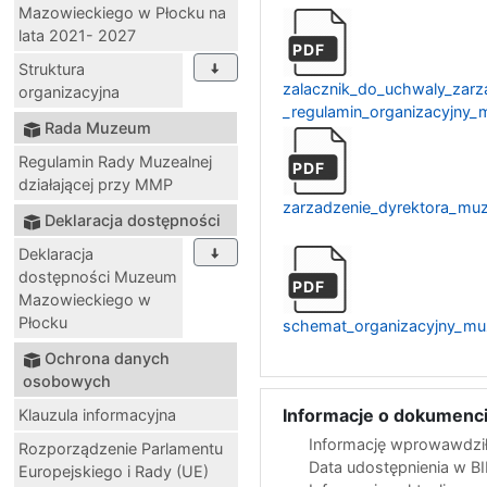
Mazowieckiego w Płocku na
lata 2021- 2027
PDF
Struktura
zalacznik_do_uchwaly_zar
organizacyjna
_regulamin_organizacyjn
Rada Muzeum
Regulamin Rady Muzealnej
PDF
działającej przy MMP
zarzadzenie_dyrektora_m
Deklaracja dostępności
Deklaracja
dostępności Muzeum
PDF
Mazowieckiego w
Płocku
schemat_organizacyjny_m
Ochrona danych
osobowych
Informacje o dokumenci
Klauzula informacyjna
Informację wprowawdził
Rozporządzenie Parlamentu
Data udostępnienia w B
Europejskiego i Rady (UE)