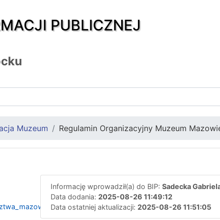
RMACJI PUBLICZNEJ
ocku
zacja Muzeum
Regulamin Organizacyjny Muzeum Mazowi
Informację wprowadził(a) do BIP:
Sadecka Gabriel
Data dodania:
2025-08-26 11:49:12
twa_mazowieckiego_z_dnia_29_lipca_2025_r.
Data ostatniej aktualizacji:
2025-08-26 11:51:05