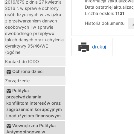
Informacja zaktualizow
2016/679 z dnia 27 kwietnia
Data ostatniej aktualizac
2016 r. w sprawie ochrony
Liczba odsłon:
1131
osób fizycznych w związku
z przetwarzaniem danych
Historia dokumentu:
osobowych i w sprawie
swobodnego przepływu
takich danych oraz uchylenia
dyrektywy 95/46/WE
drukuj
(ogólne
Kontakt do IODO
Ochrona dzieci
Zarządzenie
Polityka
przeciwdziałania
konfliktom interesów oraz
zagrożeniom korupcyjnym
i nadużyciom finansowym
Wewnętrzna Polityka
Antymobingowa w