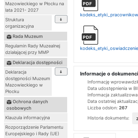
Mazowieckiego w Płocku na
PDF
lata 2021- 2027
kodeks_etyki_pracowniko
Struktura
organizacyjna
Rada Muzeum
PDF
Regulamin Rady Muzealnej
kodeks_etyki_oswiadczeni
działającej przy MMP
Deklaracja dostępności
Deklaracja
Informacje o dokumenci
dostępności Muzeum
Informację wprowawdził
Mazowieckiego w
Data udostępnienia w B
Płocku
Informacja zaktualizow
Data ostatniej aktualizac
Ochrona danych
Liczba odsłon:
267
osobowych
Klauzula informacyjna
Historia dokumentu:
Rozporządzenie Parlamentu
Europejskiego i Rady (UE)