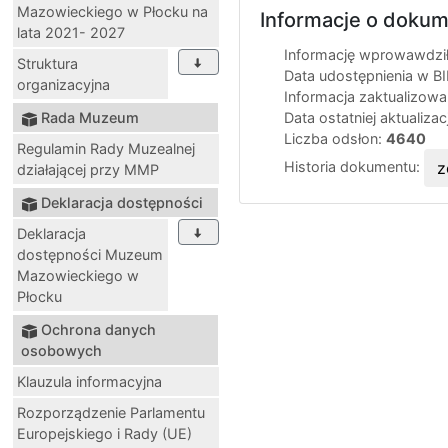
Mazowieckiego w Płocku na
Informacje o dokum
lata 2021- 2027
Informację wprowawdził
Struktura
Data udostępnienia w B
organizacyjna
Informacja zaktualizow
Rada Muzeum
Data ostatniej aktualizac
Liczba odsłon:
4640
Regulamin Rady Muzealnej
Historia dokumentu:
z
działającej przy MMP
Deklaracja dostępności
Deklaracja
dostępności Muzeum
Mazowieckiego w
Płocku
Ochrona danych
osobowych
Klauzula informacyjna
Rozporządzenie Parlamentu
Europejskiego i Rady (UE)