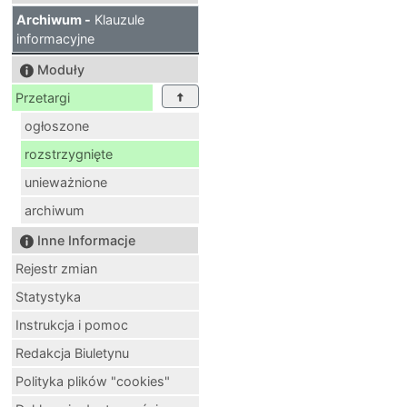
Archiwum -
Klauzule
informacyjne
Moduły
Przetargi
ogłoszone
rozstrzygnięte
unieważnione
archiwum
Inne Informacje
Rejestr zmian
Statystyka
Instrukcja i pomoc
Redakcja Biuletynu
Polityka plików "cookies"